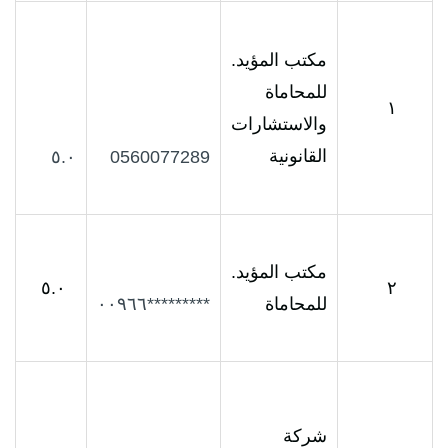
مكتب المؤيد.
للمحاماة
١
والاستشارات
القانونية
٥.٠
0560077289
مكتب المؤيد.
٥.٠
٢
للمحاماة
*********٠٠٩٦٦
شركة