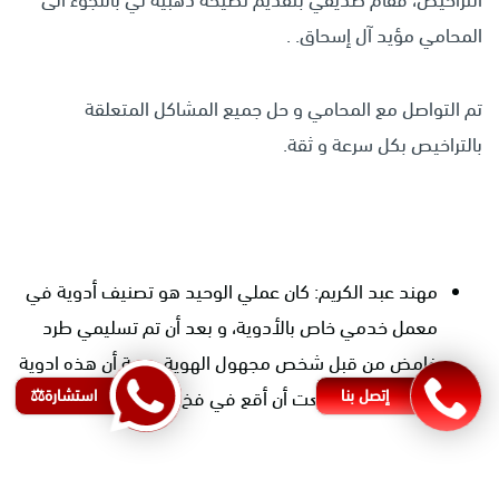
التراخيص، فقام صديقي بتقديم نصيحة ذهبية لي باللجوء الى
المحامي مؤيد آل إسحاق. .
تم التواصل مع المحامي و حل جميع المشاكل المتعلقة
بالتراخيص بكل سرعة و ثقة.
مهند عبد الكريم: كان عملي الوحيد هو تصنيف أدوية في
معمل خدمي خاص بالأدوية، و بعد أن تم تسليمي طرد
غامض من قبل شخص مجهول الهوية بحجة أن هذه ادوية
إتصل بنا
استشارة⚖️
مستوردة استطعت أن أقع في فخ تهمة المخدرات.