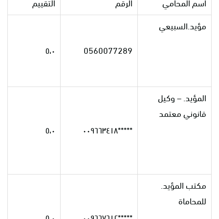
اسم المحامي
الرقم
التقييم
مؤيد.السبيعي
٥،٠
0560077289
المؤيد. – وكيل
قانوني معتمد
٥،٠
*****٠٠٩٦٦٣٤١٨
مكتب المؤيد.
للمحاماة
٥،٠
*****٠٠٩٦٦٧٦١٢