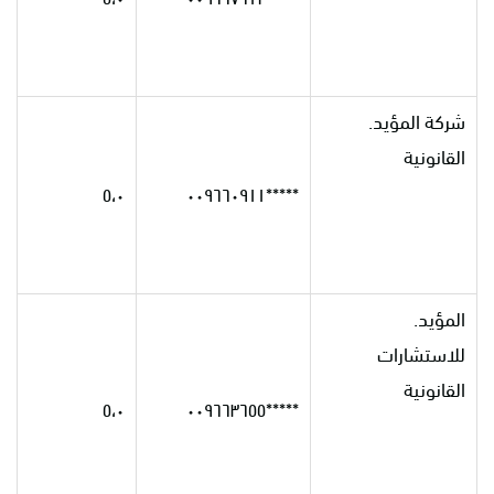
شركة المؤيد.
القانونية
٥،٠
*****٠٠٩٦٦٠٩١١
المؤيد.
للاستشارات
القانونية
٥،٠
*****٠٠٩٦٦٣٦٥٥