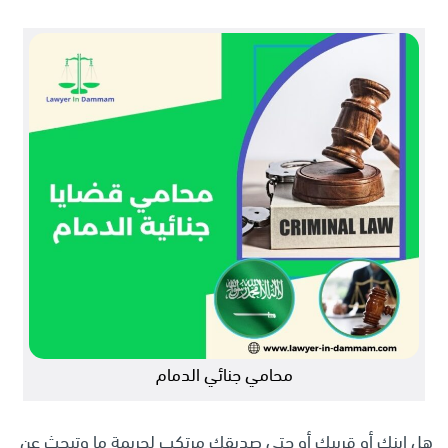
محامي جنائي الدمام
هل ابنك أو قريبك أو حتى صديقك مرتكب لجريمة ما وتبحث عن