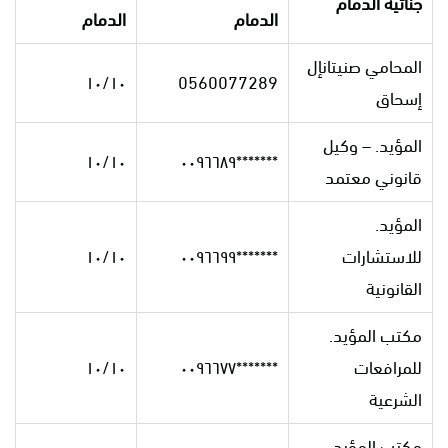
جنائية الدمام
الدمام
الدمام
المحامي صنيتانإل
١٠/١٠
0560077289
إسحاق
المؤيد. – وكيل
١٠/١٠
*******٠٠٩٦٦٨٩
قانوني معتمد
المؤيد.
للاستشارات
*******٠٠٩٦٦٩٩
١٠/١٠
القانونية
مكتب المؤيد.
للمرافعات
*******٠٠٩٦٦٧٧
١٠/١٠
الشرعية
مكتب المؤيد.