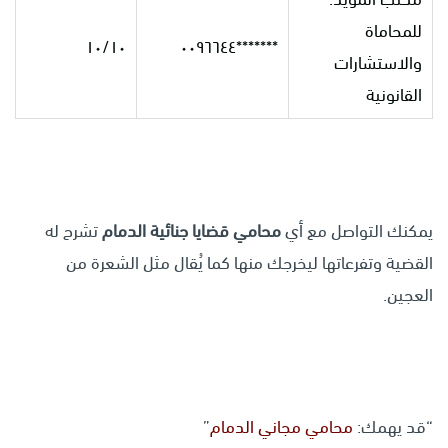
للمحاماة
١٠/١٠
*******٠٠٩٦٦٤٤
والاستشارات
القانونية
يمكنك التواصل مع أي
محامي قضايا جنائية الدمام
تشرح له
القضية وتفرعاتها ليخرجك منها كما يُقال مثل الشعرة من
العجين.
“قد يهمك:
محامي مجاني الدمام
”