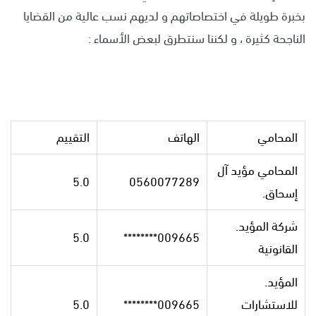
بخبرة طويلة في اختصاصاتهم و لديهم نسب عالية من القضايا
الناجحة كثيرة ، و لكننا سنتطرق لبعض الأسماء :
المحامي
الهاتف
التقييم
المحامي مؤيد آل
5.0
0560077289
إسحاق.
شركة المؤيد.
5.0
009665********
القانونية
المؤيد.
للاستشارات
009665********
5.0