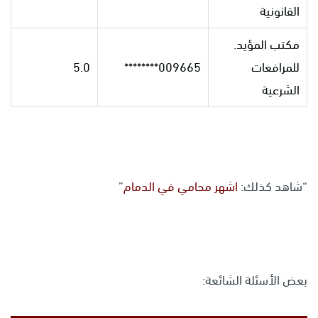
القانونية
مكتب المؤيد.
للمرافعات
009665********
5.0
الشرعية
“شاهد كذلك:
اشهر محامي في الدمام
”
بعض الأسئلة الشائعة: