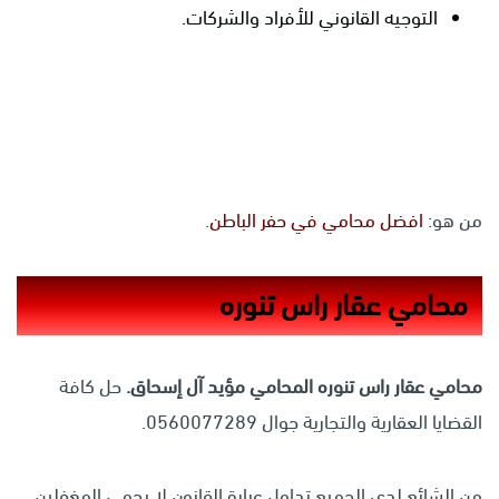
التوجيه القانوني للأفراد والشركات.
من هو:
افضل محامي في حفر الباطن
.
محامي عقار راس تنوره
محامي عقار راس تنوره
المحامي مؤيد آل إسحاق.
حل كافة
القضايا العقارية والتجارية جوال 0560077289.
من الشائع لدى الجميع تداول عبارة القانون لا يحمي المغفلين