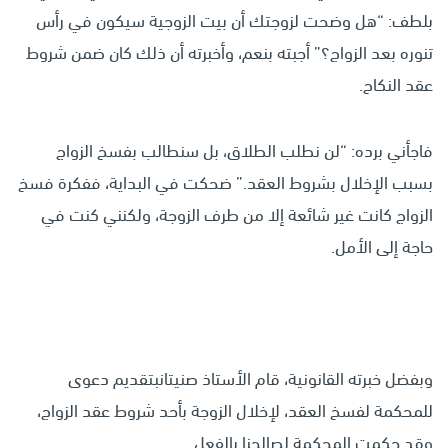
بلطف: “هل وضحت لزوجتك أن بيت الزوجية سيكون في رأس
تنوره بعد الزواج؟” أجبته بنعم، وأخبرته أن ذلك كان ضمن شروط
عقد النكاح.
فاجأني برده: “لن نطلب الطلاق، بل سنطالب بفسخ الزواج
بسبب الإخلال بشروط العقد.” ضحكت في البداية، ففكرة فسخ
الزواج كانت غير شائعة إلا من طرف الزوجة، ولكنني كنت في
حاجة إلى الأمل.
وبفضل خبرته القانونية، قام الأستاذ صنيتانبتقديم دعوى
للمحكمة لفسخ العقد، لإخلال الزوجة بأحد شروط عقد الزواج،
وقد حكمت المحكمة لصالحنا بالفعل.