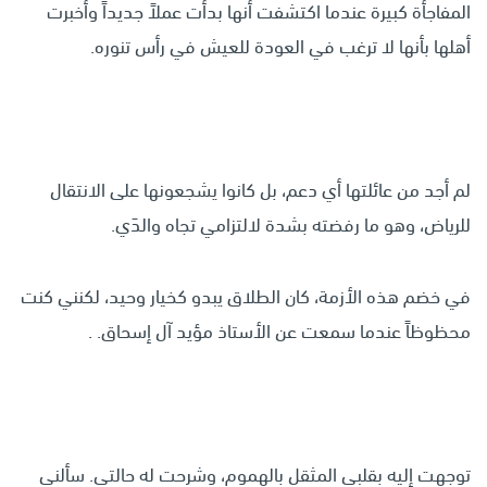
المفاجأة كبيرة عندما اكتشفت أنها بدأت عملاً جديداً وأخبرت
أهلها بأنها لا ترغب في العودة للعيش في رأس تنوره.
لم أجد من عائلتها أي دعم، بل كانوا يشجعونها على الانتقال
للرياض، وهو ما رفضته بشدة لالتزامي تجاه والدَي.
في خضم هذه الأزمة، كان الطلاق يبدو كخيار وحيد، لكنني كنت
محظوظاً عندما سمعت عن الأستاذ مؤيد آل إسحاق. .
توجهت إليه بقلبي المثقل بالهموم، وشرحت له حالتي. سألني