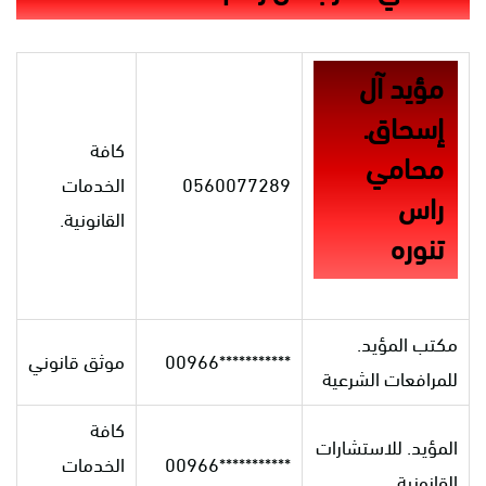
مؤيد آل
إسحاق.
كافة
محامي
0560077289
الخدمات
راس
القانونية.
تنوره
مكتب المؤيد.
***********00966
موثق قانوني
للمرافعات الشرعية
كافة
المؤيد. للاستشارات
***********00966
الخدمات
القانونية