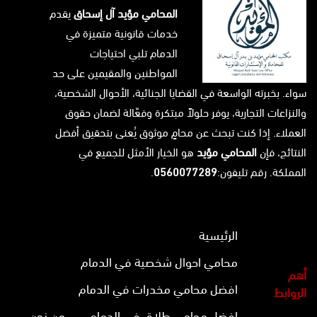
المحامي مؤيد آل إسحاق
يقدم
خدمات قانونية متميزة في
الدمام تلبي احتياجات
المواطنين والمقيمين على حد
سواء. بخبرته الواسعة في القضايا الجنائية، الأحوال الشخصية،
والنزاعات التجارية، يوفر حلولاً مبتكرة وفعّالة لضمان حقوق
العملاء. إذا كنت تبحث عن محامٍ موثوق يُعنى بتحقيق أفضل
النتائج، فإن
المحامي مؤيد
هو الخيار الأمثل للجميع في
المملكة. رقم تليفون:
0560077289
.
الرئيسية
محامي احوال شخصية في الدمام
أهم
افضل محامي مخدرات في الدمام
الروابط
افضل محامي طلاق في الدمام
من نحن