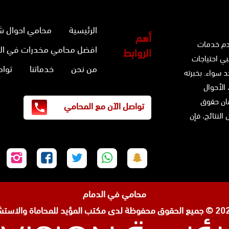
الرئيسية
محامي احوال ش
أهم
دم خدمات
افضل محامي مخدرات في ال
الروابط
بي احتياجات
من نحن
خدماتنا
تواص
 سواء. بخبرته
 الأحوال
ضمان حقوق
تواصل الآن مع المحامي
النتائج، فإن
تابعنا
تابعنا
تابعنا
تابعنا
تابع
على
على
على
على
على
سناب
واتساب
تويتر
فيسبوك
إنس
محامي في الدمام
شات
مكتب المؤيد للمحاماة والاستشا