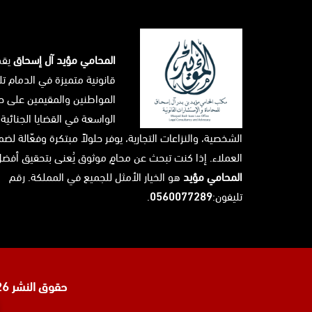
المحامي مؤيد آل إسحاق
يق
قانونية متميزة في الدمام تل
المواطنين والمقيمين على حد
الواسعة في القضايا الجنائية،
الشخصية، والنزاعات التجارية، يوفر حلولاً مبتكرة وفعّالة ل
العملاء. إذا كنت تبحث عن محامٍ موثوق يُعنى بتحقيق أفضل 
المحامي مؤيد
هو الخيار الأمثل للجميع في المملكة. رقم
تليفون:
0560077289
.
حقوق النشر 2026 © جميع الحقوق محفوظة لدى