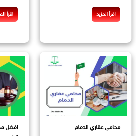
اقرأ المزيد
اقرأ الم
محامي عقاري الدمام
افضل مح