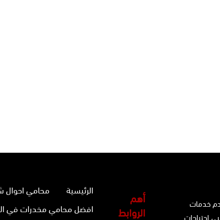
الرئيسية
محامي احوال ش
أهم
دم خدمات
افضل محامي مخدرات في ال
الروابط
بي احتياجات