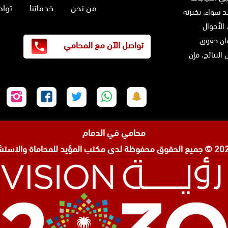
من نحن
خدماتنا
تواص
 سواء. بخبرته
 الأحوال
ضمان حقوق
تواصل الآن مع المحامي
النتائج، فإن
تابعنا
تابعنا
تابعنا
تابعنا
تابع
على
على
على
على
على
سناب
واتساب
تويتر
فيسبوك
إنس
محامي في الدمام
شات
مكتب المؤيد للمحاماة والاستشا