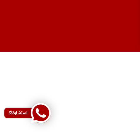
استشارة⚖️