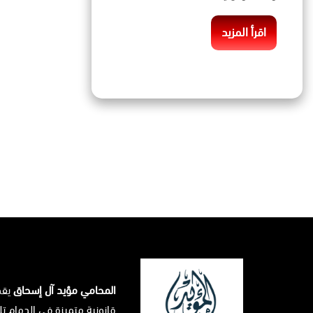
اقرأ المزيد
المحامي مؤيد آل إسحاق
يق
قانونية متميزة في الدمام تل