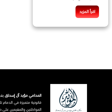
اقرأ المزيد
المحامي مؤيد آل إسحاق
يق
قانونية متميزة في الدمام تل
المواطنين والمقيمين على حد