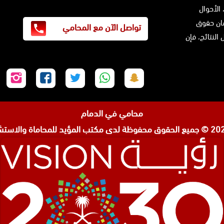
 الأحوال
ضمان حقوق
تواصل الآن مع المحامي
النتائج، فإن
تابعنا
تابعنا
تابعنا
تابعنا
تابع
على
على
على
على
على
سناب
واتساب
تويتر
فيسبوك
إنس
محامي في الدمام
شات
مكتب المؤيد للمحاماة والاستشا