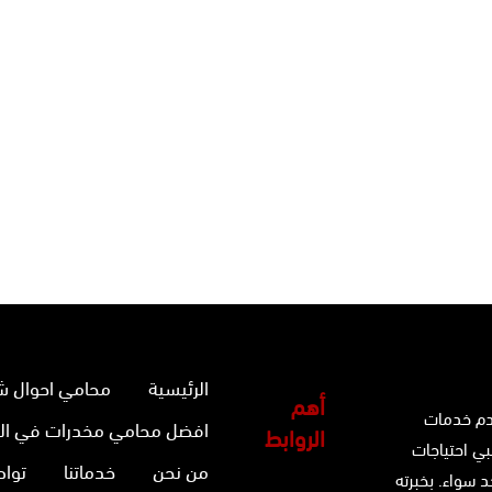
الرئيسية
محامي احوال ش
أهم
دم خدمات
افضل محامي مخدرات في ال
الروابط
بي احتياجات
من نحن
خدماتنا
تواص
 سواء. بخبرته