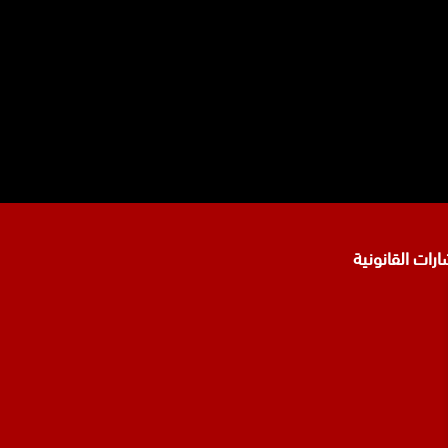
نا
تجرام
رات القانونية