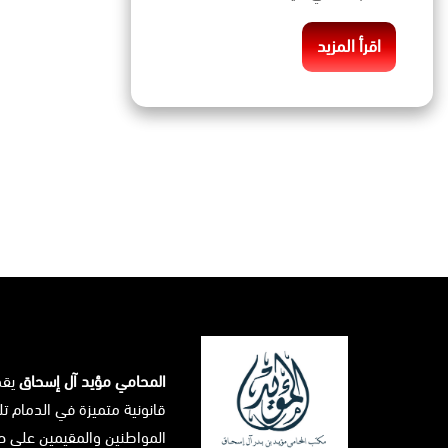
اقرأ المزيد
المحامي مؤيد آل إسحاق
يق
قانونية متميزة في الدمام تل
المواطنين والمقيمين على حد