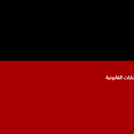
نا
تجرام
رات القانونية