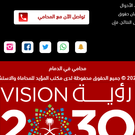
 الأحوال
ضمان حقوق
تواصل الآن مع المحامي
النتائج، فإن
تابعنا
تابعنا
تابعنا
تابعنا
تابع
على
على
على
على
على
سناب
واتساب
تويتر
فيسبوك
إنس
محامي في الدمام
شات
مكتب المؤيد للمحاماة والاستشا