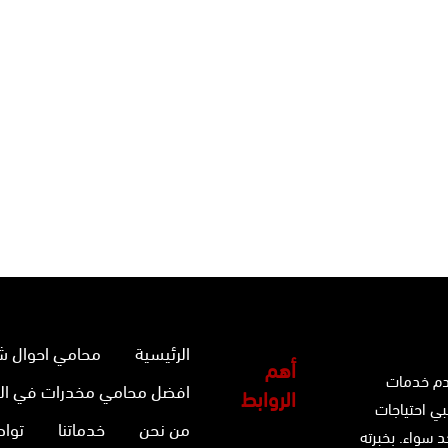
الرئيسية
محامي احوال ش
أهم
دم خدمات
افضل محامي مخدرات في ال
الروابط
بي احتياجات
من نحن
خدماتنا
تواص
 سواء. بخبرته