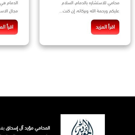
محامي للاستشاره بالدمام، السلام
الدمام هي 
عليكم ورحمة الله وبركاته، إن كنت…
مجال الاست
اقرأ المزيد
اقرأ الم
المحامي مؤيد آل إسحاق
يق