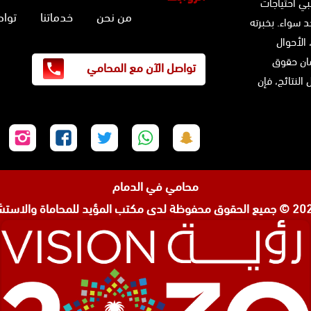
بي احتياجات
من نحن
خدماتنا
تواص
 سواء. بخبرته
 الأحوال
ضمان حقوق
تواصل الآن مع المحامي
النتائج، فإن
تابعنا
تابعنا
تابعنا
تابعنا
تابع
على
على
على
على
على
سناب
واتساب
تويتر
فيسبوك
إنس
محامي في الدمام
شات
مكتب المؤيد للمحاماة والاستشا