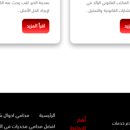
المكتب القانوني الرائد في
بمدينة الخبر، لقب يبحث عنه الك
شارات القانونية والتمثيل…
لإيجاد الحل الأمثل…
زيد
اقرأ المزيد
الرئيسية
محامي احوال ش
أهم
دم خدمات
افضل محامي مخدرات في ال
الروابط