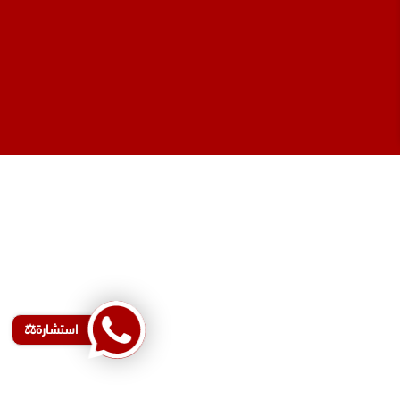
استشارة⚖️