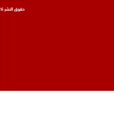
حقوق النشر 2026 © جميع الحقوق محفوظة لدى
المحامي صنيتان السبيعي
محامي عقارات في الرياض
محامي جنائي في الرياض