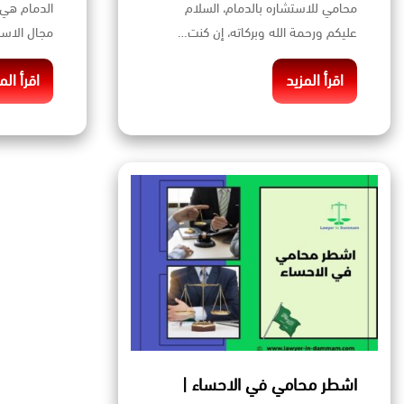
محامي للاستشاره بالدمام، السلام
الدمام هي 
عليكم ورحمة الله وبركاته، إن كنت…
مجال الاست
اقرأ المزيد
اقرأ الم
اشطر محامي في الاحساء |