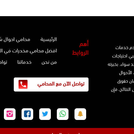
الرئيسية
محامي احوال ش
أهم
دم خدمات
افضل محامي مخدرات في ال
الروابط
بي احتياجات
من نحن
خدماتنا
تواص
 سواء. بخبرته
 الأحوال
ضمان حقوق
تواصل الآن مع المحامي
النتائج، فإن
تابعنا
تابعنا
تابعنا
تابعنا
تابع
على
على
على
على
على
سناب
واتساب
تويتر
فيسبوك
إنس