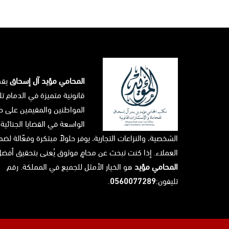
المحامي مؤيد آل إسحاق
يق
قانونية متميزة في الدمام تل
المواطنين والمقيمين على حد
الواسعة في القضايا الجنائية،
الشخصية، والنزاعات التجارية، يوفر حلولاً مبتكرة وفعّالة ل
العملاء. إذا كنت تبحث عن محامٍ موثوق يُعنى بتحقيق أفضل 
المحامي مؤيد
هو الخيار الأمثل للجميع في المملكة. رقم
تليفون:
0560077289
.